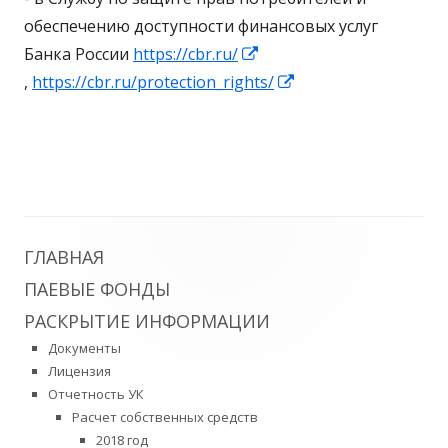
новом
обеспечению доступности финансовых услуг
окне
Банка России
https://cbr.ru/
Открывается
Открывается
,
https://cbr.ru/protection_rights/
в
в
новом
новом
окне
окне
Главная
ГЛАВНАЯ
ПАЕВЫЕ ФОНДЫ
боковая
РАСКРЫТИЕ ИНФОРМАЦИИ
колонка
Документы
Лицензия
Отчетность УК
Расчет собственных средств
2018 год