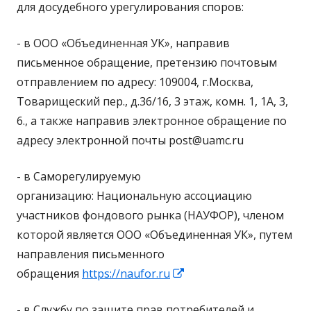
для досудебного урегулирования споров:
- в ООО «Объединенная УК», направив
письменное обращение, претензию почтовым
отправлением по адресу: 109004, г.Москва,
Товарищеский пер., д.36/16, 3 этаж, комн. 1, 1А, 3,
6., а также направив электронное обращение по
адресу электронной почты post@uamc.ru
- в Саморегулируемую
организацию: Национальную ассоциацию
участников фондового рынка (НАУФОР), членом
которой является ООО «Объединенная УК», путем
направления письменного
Открывается
обращения
https://naufor.ru
в
- в Службу по защите прав потребителей и