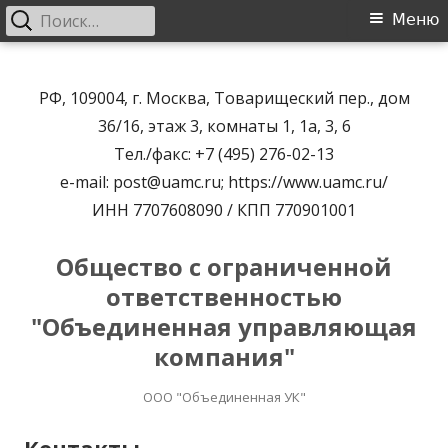
Найти:
Основное
Меню
меню
Перейти
к
РФ, 109004, г. Москва, Товарищеский пер., дом
содержимому
36/16, этаж 3, комнаты 1, 1а, 3, 6
Тел./факс: +7 (495) 276-02-13
e-mail: post@uamc.ru; https://www.uamc.ru/
ИНН 7707608090 / КПП 770901001
Общество с ограниченной
ответственностью
"Объединенная управляющая
компания"
ООО "Объединенная УК"