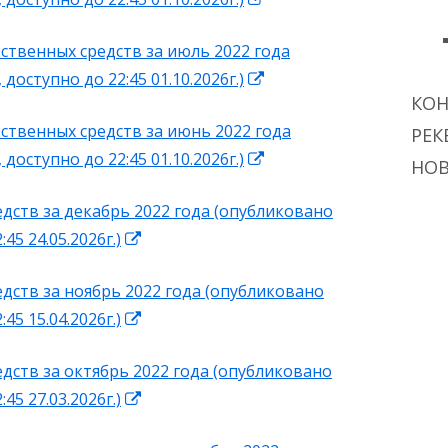
окне
в
ственных средств за июль 2022 года
новом
Открывается
 доступно до 22:45 01.10.2026г.)
окне
КО
в
ственных средств за июнь 2022 года
новом
РЕК
Открывается
 доступно до 22:45 01.10.2026г.)
окне
НО
в
едств за декабрь 2022 года (опубликовано
новом
Открывается
:45 24.05.2026г.)
окне
в
дств за ноябрь 2022 года (опубликовано
новом
Открывается
:45 15.04.2026г.)
окне
в
дств за октябрь 2022 года (опубликовано
новом
Открывается
:45 27.03.2026г.)
окне
в