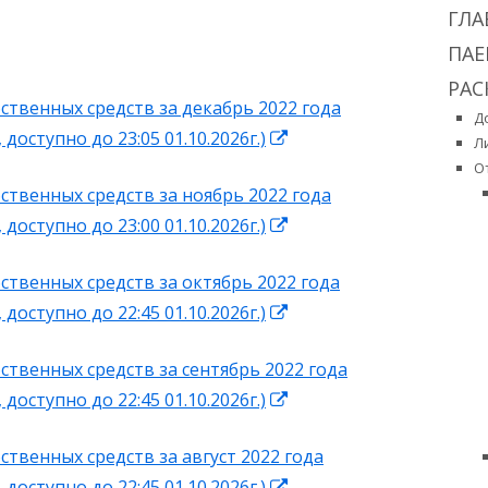
Гл
ГЛА
ЛИЦЕНЗИЯ
ПАЕ
бо
РА
ОТЧЕТНОСТЬ УК
РАСЧЕТ СОБСТВЕННЫХ СРЕДСТВ
ственных средств за декабрь 2022 года
ко
Д
ПРОМЕЖУТОЧНАЯ И ГОДОВАЯ
Открывается
 доступно до 23:05 01.10.2026г.)
Л
БУХГАЛТЕРСКАЯ (ФИНАНСОВАЯ)
в
О
ОТЧЕТНОСТЬ
ственных средств за ноябрь 2022 года
новом
Открывается
 доступно до 23:00 01.10.2026г.)
окне
ГОДОВАЯ ФИНАНСОВАЯ
в
ОТЧЕТНОСТЬ ПО СТАНДАРТАМ
ственных средств за октябрь 2022 года
новом
МСФО
Открывается
 доступно до 22:45 01.10.2026г.)
окне
в
ственных средств за сентябрь 2022 года
новом
Открывается
 доступно до 22:45 01.10.2026г.)
окне
в
твенных средств за август 2022 года
новом
Открывается
 доступно до 22:45 01.10.2026г.)