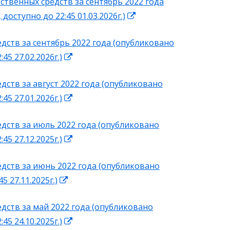
ственных средств за сентябрь 2022 года
новом
Открывается
 доступно до 22:45 01.03.2026г.)
окне
в
дств за сентябрь 2022 года (опубликовано
новом
Открывается
:45 27.02.2026г.)
окне
в
дств за август 2022 года (опубликовано
новом
Открывается
:45 27.01.2026г.)
окне
в
едств за июль 2022 года (опубликовано
новом
Открывается
:45 27.12.2025г.)
окне
в
едств за июнь 2022 года (опубликовано
новом
Открывается
45 27.11.2025г.)
окне
в
дств за май 2022 года (опубликовано
новом
Открывается
:45 24.10.2025г.)
окне