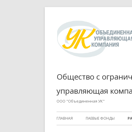
Перейти
к
содержимому
Общество с ограни
управляющая компа
ООО "Объединенная УК"
Основное
ГЛАВНАЯ
ПАЕВЫЕ ФОНДЫ
Р
меню