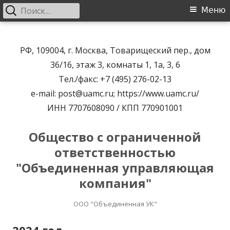
Найти:
Основное
Меню
меню
Перейти
к
РФ, 109004, г. Москва, Товарищеский пер., дом
содержимому
36/16, этаж 3, комнаты 1, 1а, 3, 6
Тел./факс: +7 (495) 276-02-13
e-mail: post@uamc.ru; https://www.uamc.ru/
ИНН 7707608090 / КПП 770901001
Общество с ограниченной
ответственностью
"Объединенная управляющая
компания"
ООО "Объединенная УК"