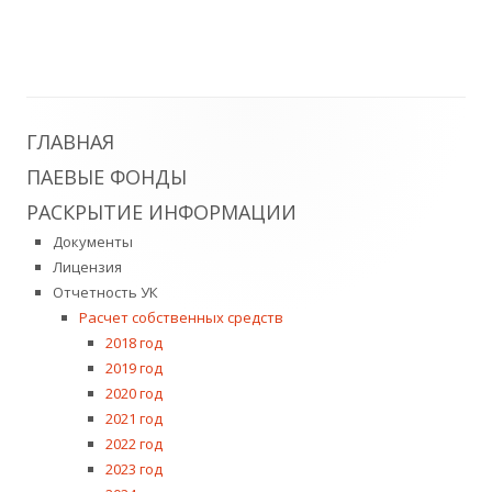
новом
окне
Главная
ГЛАВНАЯ
ПАЕВЫЕ ФОНДЫ
боковая
РАСКРЫТИЕ ИНФОРМАЦИИ
колонка
Документы
Лицензия
Отчетность УК
Расчет собственных средств
2018 год
2019 год
2020 год
2021 год
2022 год
2023 год