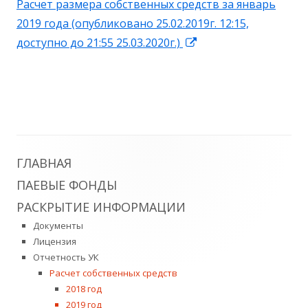
Расчет размера собственных средств за январь
новом
2019 года (опубликовано 25.02.2019г. 12:15,
окне
Открывается
доступно до 21:55 25.03.2020г.)
в
новом
окне
Главная
ГЛАВНАЯ
ПАЕВЫЕ ФОНДЫ
боковая
РАСКРЫТИЕ ИНФОРМАЦИИ
колонка
Документы
Лицензия
Отчетность УК
Расчет собственных средств
2018 год
2019 год