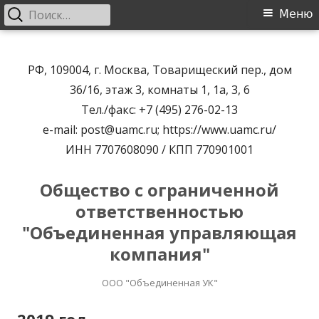
Найти:
Основное
Меню
меню
Перейти
к
РФ, 109004, г. Москва, Товарищеский пер., дом
содержимому
36/16, этаж 3, комнаты 1, 1а, 3, 6
Тел./факс: +7 (495) 276-02-13
e-mail: post@uamc.ru; https://www.uamc.ru/
ИНН 7707608090 / КПП 770901001
Общество с ограниченной
ответственностью
"Объединенная управляющая
компания"
ООО "Объединенная УК"