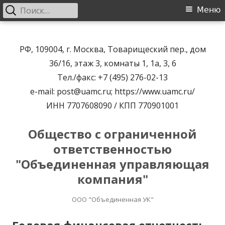
Найти:
Основное
Меню
меню
Перейти
к
РФ, 109004, г. Москва, Товарищеский пер., дом
содержимому
36/16, этаж 3, комнаты 1, 1а, 3, 6
Тел./факс: +7 (495) 276-02-13
e-mail: post@uamc.ru; https://www.uamc.ru/
ИНН 7707608090 / КПП 770901001
Общество с ограниченной
ответственностью
"Объединенная управляющая
компания"
ООО "Объединенная УК"