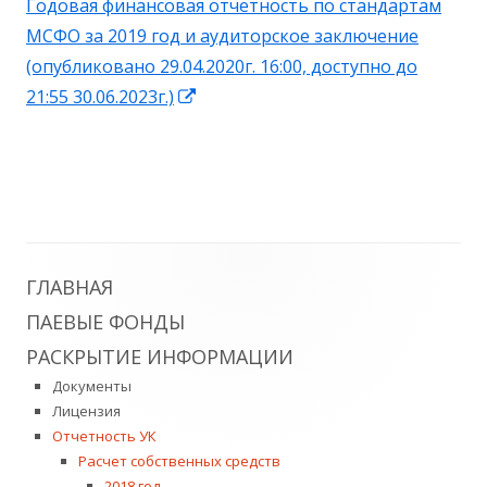
Годовая финансовая отчетность по стандартам
новом
МСФО за 2019 год и аудиторское заключение
окне
(опубликовано 29.04.2020г. 16:00, доступно до
Открывается
21:55 30.06.2023г.)
в
новом
окне
Главная
ГЛАВНАЯ
ПАЕВЫЕ ФОНДЫ
боковая
РАСКРЫТИЕ ИНФОРМАЦИИ
колонка
Документы
Лицензия
Отчетность УК
Расчет собственных средств
2018 год